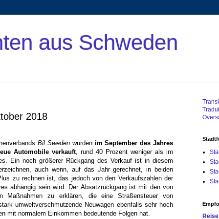
hten aus Schweden
Transl
Tradui
ktober 2018
Översä
Stadt
chenverbands
Bil Sweden
wurden
im September des Jahres
eue Automobile verkauft
, rund 40 Prozent weniger als im
Sta
es. Ein noch größerer Rückgang des Verkauf ist in diesem
Sta
rzeichnen, auch wenn, auf das Jahr gerechnet, in beiden
Sta
lus zu rechnen ist, das jedoch von den Verkaufszahlen der
Sta
res abhängig sein wird. Der Absatzrückgang ist mit den von
n Maßnahmen zu erklären, die eine Straßensteuer von
Empfo
 stark umweltverschmutzende Neuwagen ebenfalls sehr hoch
nen mit normalem Einkommen bedeutende Folgen hat.
Reise