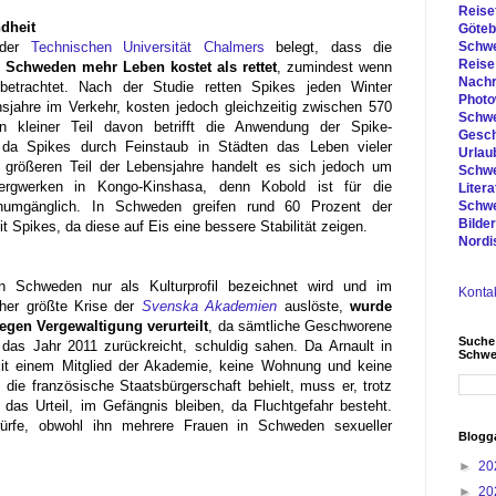
Reise
dheit
Göteb
Schwe
 der
Technischen Universität Chalmers
belegt, dass die
Reise
Schweden mehr Leben kostet als rettet
, zumindest wenn
Nachr
betrachtet. Nach der Studie retten Spikes jeden Winter
Photo
jahre im Verkehr, kosten jedoch gleichzeitig zwischen 570
Schwe
n kleiner Teil davon betrifft die Anwendung der Spike-
Gesch
 da Spikes durch Feinstaub in Städten das Leben vieler
Urlau
 größeren Teil der Lebensjahre handelt es sich jedoch um
Schwe
ergwerken in Kongo-Kinshasa, denn Kobold ist für die
Liter
Schwe
numgänglich. In Schweden greifen rund 60 Prozent der
Bilde
t Spikes, da diese auf Eis eine bessere Stabilität zeigen.
Nordi
in Schweden nur als Kulturprofil bezeichnet wird und im
Konta
sher größte Krise der
Svenska Akademien
auslöste,
wurde
wegen Vergewaltigung verurteilt
, da sämtliche Geschworene
Suche
f das Jahr 2011 zurückreicht, schuldig sahen. Da Arnault in
Schw
it einem Mitglied der Akademie, keine Wohnung und keine
 die französische Staatsbürgerschaft behielt, muss er, trotz
das Urteil, im Gefängnis bleiben, da Fluchtgefahr besteht.
rwürfe, obwohl ihn mehrere Frauen in Schweden sexueller
Blogg
►
20
►
20