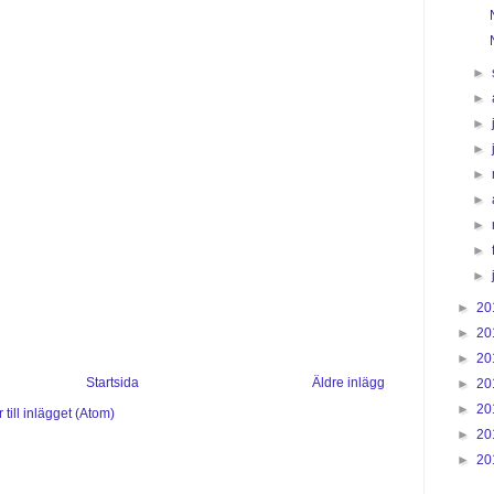
►
►
►
►
►
►
►
►
►
►
20
►
20
►
20
Startsida
Äldre inlägg
►
20
►
20
till inlägget (Atom)
►
20
►
20