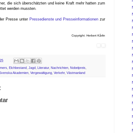
er, die sich überschätzten und keine Kraft mehr hatten zum
ettet werden mussten.
 der Presse unter
Pressedienste und Presseinformationen
zur
Copyright: Herbert Kårlin
:25
lmers
,
Elchbestand
,
Jagd
,
Literatur
,
Nachrichten
,
Nobelpreis
,
Svenska Akademien
,
Vergewaltigung
,
Verkehr
,
Västmanland
:
tar