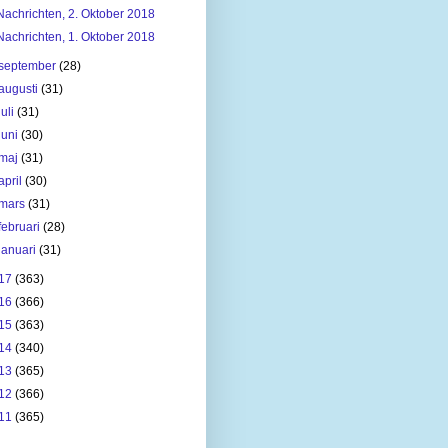
Nachrichten, 2. Oktober 2018
Nachrichten, 1. Oktober 2018
september
(28)
augusti
(31)
juli
(31)
juni
(30)
maj
(31)
april
(30)
mars
(31)
februari
(28)
januari
(31)
17
(363)
16
(366)
15
(363)
14
(340)
13
(365)
12
(366)
11
(365)