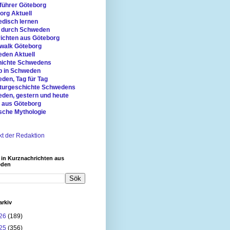
führer Göteborg
org Aktuell
disch lernen
 durch Schweden
ichten aus Göteborg
walk Göteborg
den Aktuell
ichte Schwedens
b in Schweden
den, Tag für Tag
aturgeschichte Schwedens
den, gestern und heute
r aus Göteborg
sche Mythologie
kt der Redaktion
 in Kurznachrichten aus
eden
arkiv
26
(189)
25
(356)