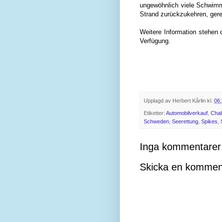
ungewöhnlich viele Schwimm
Strand zurückzukehren, ger
Weitere Information stehen
Verfügung.
Upplagd av
Herbert Kårlin
kl.
06
Etiketter:
Automobilverkauf
,
Cha
Schweden
,
Seerettung
,
Spikes
,
Inga kommentarer
Skicka en kommen