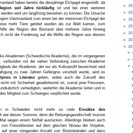
nland haben bereits die diesjährige Elchjagd eingestellt, da
►
20
egion seit Jahre rückläufig
ist und bei einer weiteren
►
20
werden wird um langfristig bestehen zu können. Die Ursache
egion Västmanland zum einen bei der intensiven Elchjagd der
►
20
lweise mehr Tiere getötet wurden als zur Welt kamen, zum
►
20
ölfe der Region den Bestand über mehrere Jahre hinweg
►
20
och nicht die Forderung auf die Wölfe der Region aus diesem
►
20
▼
20
►
ka Akademien
(Schwedische Akademie), die im vergangenen
►
, verbunden mit der nahen Verbindung zwischen Akademie
▼
ieds der Akademie, der nur als Kulturprofil bezeichnet wird
tigung zu zwei Jahren Gefängnis verurteilt wurde, wird es
preis in Literatur
geben, wobei auch die Zukunft des
nicht mit Sicherheit gewährleistet ist, zumal jene Personen,
rundsätzlich verteidigten, weiterhin die Akademie leiten und in
es Mitglied zum Schweigen verpflichtet wurde.
en in Schweden nicht mehr so viele
Einsätze des
t wie diesen Sommer, denn die Rettungsgesellschaft musste
l wegen einem Notfall ausrücken. Allerdings blieben auch
von Freizeitbooten auf dem gleichen Niveau der Vorjahre,
t auf einer steigenden Anzahl von Bootsbränden und dass