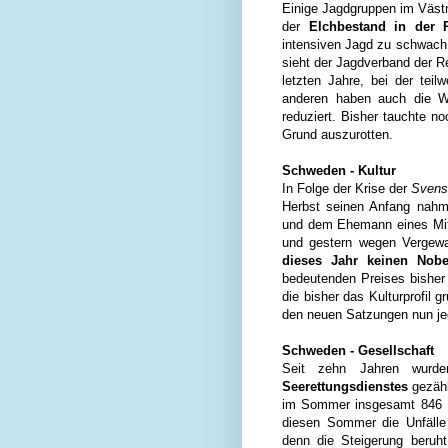
Einige Jagdgruppen im Västma
der
Elchbestand in der R
intensiven Jagd zu schwach 
sieht der Jagdverband der R
letzten Jahre, bei der tei
anderen haben auch die W
reduziert. Bisher tauchte n
Grund auszurotten.
Schweden - Kultur
In Folge der Krise der
Svens
Herbst seinen Anfang nahm
und dem Ehemann eines Mitgl
und gestern wegen Vergewal
dieses Jahr keinen Nobel
bedeutenden Preises bisher 
die bisher das Kulturprofil g
den neuen Satzungen nun jed
Schweden - Gesellschaft
Seit zehn Jahren wurd
Seerettungsdienstes
gezähl
im Sommer insgesamt 846 Ma
diesen Sommer die Unfälle 
denn die Steigerung beruh