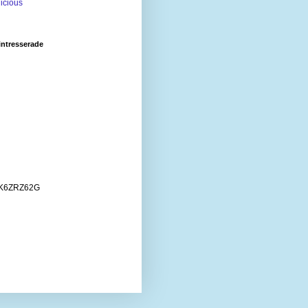
intresserade
K6ZRZ62G